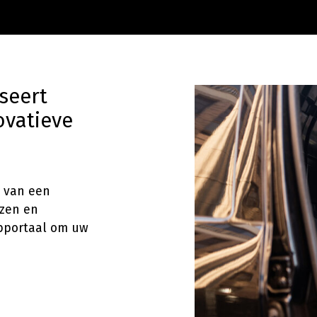
iseert
ovatieve
n van een
izen en
ebportaal om uw