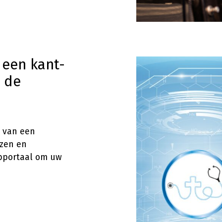
 een kant-
 de
n van een
izen en
ebportaal om uw