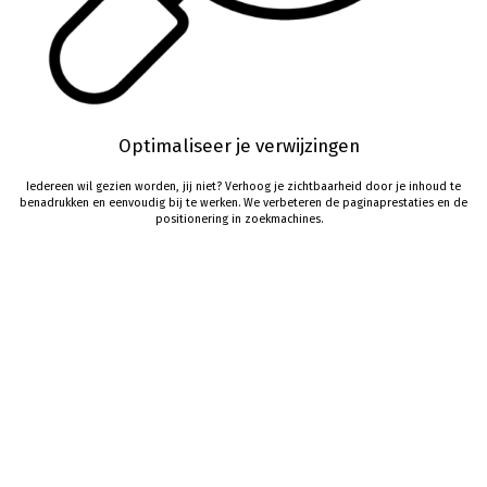
Optimaliseer
je
verwijzingen
Iedereen
wil
gezien
worden
,
jij
niet?
Verhoog
je
zichtbaarheid
door
je
inhoud
te
benadrukken
en
eenvoudig
bij
te
werken
.
We
verbeteren
de
paginaprestaties
en de
positionering
in
zoekmachines
.