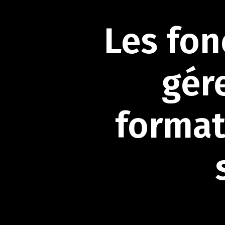
Les
fon
gér
format