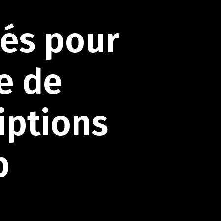
lés
pour
e
de
iptions
b