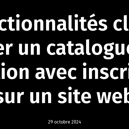
ctionnalités
c
er
un
catalogu
ion
avec
inscr
sur
un
site
we
29 octobre 2024