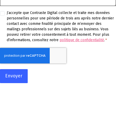
P
J’accepte que Contraste Digital collecte et traite mes données
personnelles pour une période de trois ans après notre dernier
o
contact avec comme finalité principale de m’envoyer des
l
mailings professionnels sur des sujets liés au business. Vous
i
pouvez retirer votre consentement à tout moment. Pour plus
t
d’informations, consultez notre
politique de confidentialité
.
*
i
C
q
A
u
P
e
T
d
C
e
H
c
A
o
n
f
i