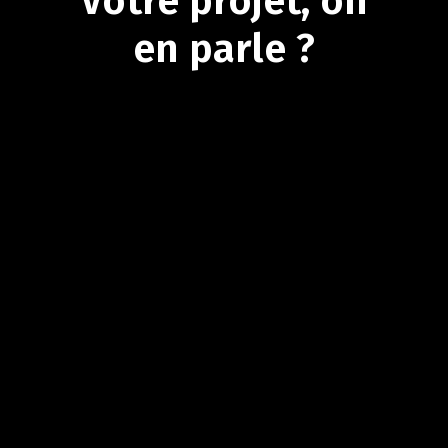
Votre
projet,
on
en
parle
?