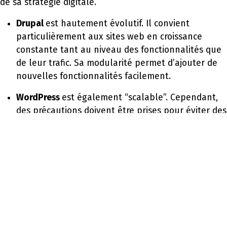
de sa stratégie digitale.
Drupal
est hautement évolutif. Il convient
particulièrement aux sites web en croissance
constante tant au niveau des fonctionnalités que
de leur trafic. Sa modularité permet d’ajouter de
nouvelles fonctionnalités facilement.
WordPress
est également “scalable”. Cependant,
des précautions doivent être prises pour éviter des
problèmes de performances avec des sites très
fréquentés.
Jahia
offre une grande évolutivité, idéale pour les
entreprises dont les besoins numériques évoluent
avec le temps.
SharePoint
est conçu pour s’intégrer parfaitement
à l’écosystème Microsoft. Il facilite l’évolutivité